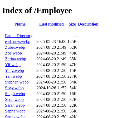
Index of /Employee
Name
Last modified
Size
Description
Parent Directory
-
earl_new.webp
2025-05-23 16:06
125K
Zuber.webp
2024-08-20 21:49
52K
Zoe.webp
2024-08-20 21:49
48K
Zarina.webp
2024-08-20 21:49
85K
Yif.webp
2024-08-20 21:50
47K
Yang.webp
2024-08-20 21:50
15K
Yan.webp
2024-08-20 21:50
227K
Stephen.webp
2024-08-20 21:50
54K
Sissy.webp
2024-10-26 11:52
54K
Singh.webp
2024-08-20 21:50
16K
Scott.webp
2024-08-20 21:50
32K
Sarah.webp
2024-08-20 21:50
22K
Sapna.webp
2024-08-20 21:50
36K
Sanity.webp
2024-08-20 21:50
42K